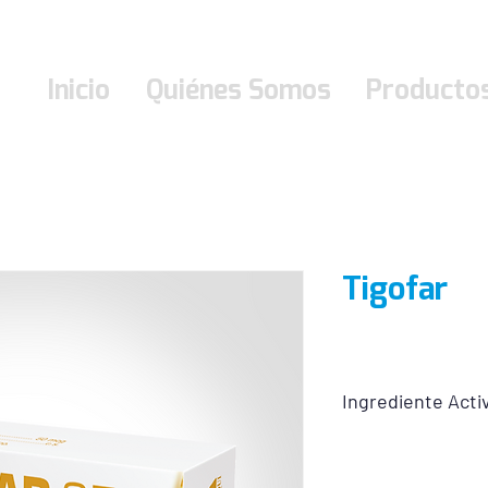
Inicio
Quiénes Somos
Producto
Tigofar
Ingrediente Acti
Tigofar 25 mcg Tablet
Levotiroxina sódica 