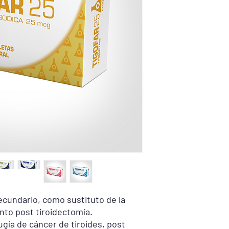
Tigofar 50 mcg Tablet
Levotiroxina sódica 
Tigofar 75 mcg Tablet
Levotiroxina sódica 7
Tigofar 88 mcg Tablet
Levotiroxina sódica 8
Tigofar 100 mcg Table
Levotiroxina sódica 1
Tigofar 125 mcg Table
Levotiroxina sódica 1
Tigofar 150 mcg Table
Levotiroxina sódica 1
secundario, como sustituto de la
Tigofar 175 mcg Table
nto post tiroidectomía.
Levotiroxina sódica 1
gía de cáncer de tiroides, post