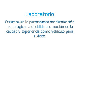
Laboratorio
Creemos en la permanente modernización
tecnológica, la decidida promoción de la
calidad y experiencia como vehículo para
el éxito.
Sobre nosotros
Durante más de 50 años, Laboratorio
Farqui ha desarrollado varias líneas
de productos con los más altos
lineamientos de calidad, en una
amplia gama de formas
farmacéuticas: jarabes, tabletas,
ungüentos, óvulos, supositorios,
cremas, shampoo medicado, capletas