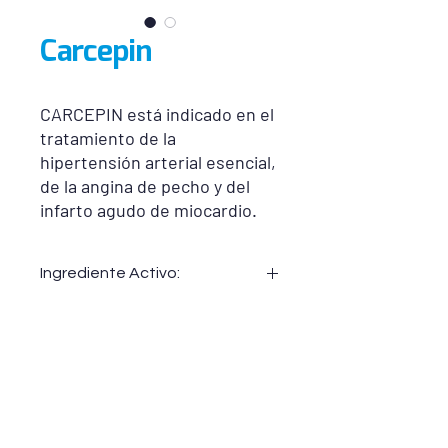
Carcepin
CARCEPIN está indicado en el
tratamiento de la
hipertensión arterial esencial,
de la angina de pecho y del
infarto agudo de miocardio.
Ingrediente Activo:
Carcepin 50:
Atenolol 50 mg
Carcepin 100:
Atenolol 100 mg
Consultar prospecto: