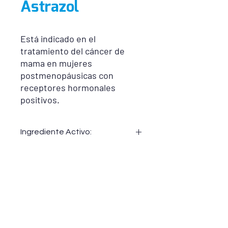
Astrazol
Está indicado en el
tratamiento del cáncer de
mama en mujeres
postmenopáusicas con
receptores hormonales
positivos.
Ingrediente Activo:
Astrazol:
Anastrazol 1 mg
Consultar prospecto:
https://acrobat.adobe.com/link/review
?uri=urn:aaid:scds:US:7f872d43-6732-
3e20-9084-190717fd07ba