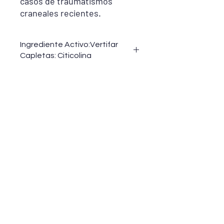
casos de traumatismos
craneales recientes.
Ingrediente Activo:Vertifar
Capletas: Citicolina
Vertifar Capletas:
Citicolina 500 mg
Vertifar Gotas:
Citicolina 100 mg
Consultar prospecto:
https://acrobat.adobe.com/link/review
?uri=urn:aaid:scds:US:11671707-9d72-
3b02-a61e-a191161f860e