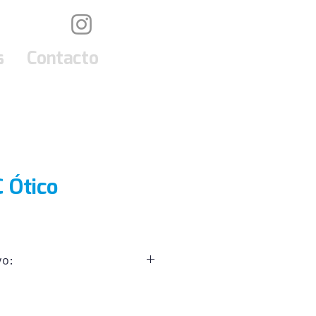
s
Contacto
C Ótico
vo:
 Hidrocortisona 10 mg