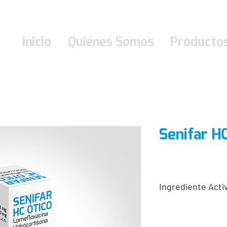
Inicio
Quiénes Somos
Producto
Senifar H
Ingrediente Acti
Senifar HC Ótico:
Lomefloxacina 3 mg e