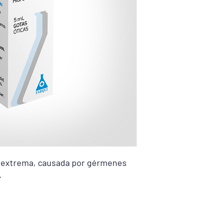
Consultar prospecto:
https://acrobat.adob
uri=urn:aaid:scds:US
9f8566df5f98
a extrema, causada por gérmenes
.