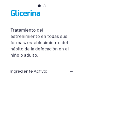
Glicerina
Tratamiento del
estreñimiento en todas sus
formas, establecimiento del
hábito de la defecación en el
niño o adulto.
Ingrediente Activo:
Glicerina Infantil:
Glicerina 1.584 g
Glicerina Adultos:
Glicerina 3.26 g
Información del producto: